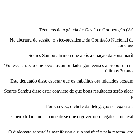
Técnicos da Agência de Gestão e Cooperação (AGC)
Na abertura da sessão, o vice-presidente da Comissão Nacional de
conclusã
Soares Sambu afirmou que após a criação da zona marít
"Foi essa a razão que levou as autoridades guineenses a propor um no
últimos 20 ano
Este deputado disse esperar que os trabalhos ora iniciados possam
Soares Sambu disse estar convicto de que bons resultados serão al
p
Por sua vez, o chefe da delegação senegalesa 
Cheickh Tidiane Thiame disse que o governo senegalês não hesito
O diplomata senegalês manifestou a sua satisfação pela retoma, ap