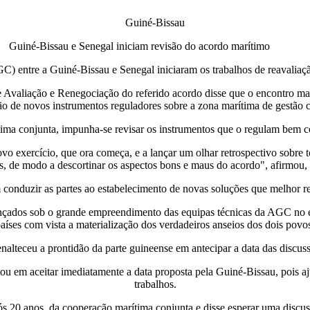
Guiné-Bissau
Guiné-Bissau e Senegal iniciam revisão do acordo marítimo
 entre a Guiné-Bissau e Senegal iniciaram os trabalhos de reavaliaç
 Avaliação e Renegociação do referido acordo disse que o encontro mar
o de novos instrumentos reguladores sobre a zona marítima de gestão 
ima conjunta, impunha-se revisar os instrumentos que o regulam bem 
vo exercício, que ora começa, e a lançar um olhar retrospectivo sobre
s, de modo a descortinar os aspectos bons e maus do acordo", afirmou
 conduzir as partes ao estabelecimento de novas soluções que melhor ref
cançados sob o grande empreendimento das equipas técnicas da AGC no e
aíses com vista a materialização dos verdadeiros anseios dos dois povo
enalteceu a prontidão da parte guineense em antecipar a data das discus
u em aceitar imediatamente a data proposta pela Guiné-Bissau, pois a
trabalhos.
ós 20 anos, da cooperação marítima conjunta e disse esperar uma discus