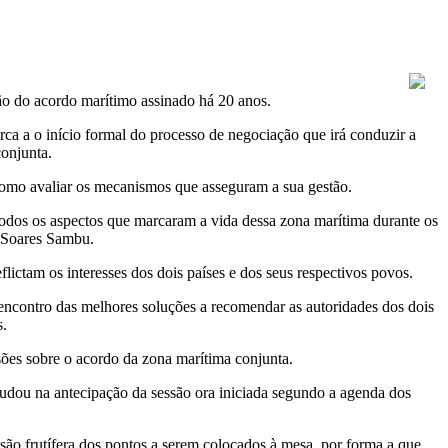
ão do acordo marítimo assinado há 20 anos.
ca a o início formal do processo de negociação que irá conduzir a
conjunta.
como avaliar os mecanismos que asseguram a sua gestão.
 todos os aspectos que marcaram a vida dessa zona marítima durante os
, Soares Sambu.
lictam os interesses dos dois países e dos seus respectivos povos.
ncontro das melhores soluções a recomendar as autoridades dos dois
s.
sões sobre o acordo da zona marítima conjunta.
judou na antecipação da sessão ora iniciada segundo a agenda dos
são frutífera dos pontos a serem colocados à mesa, por forma a que