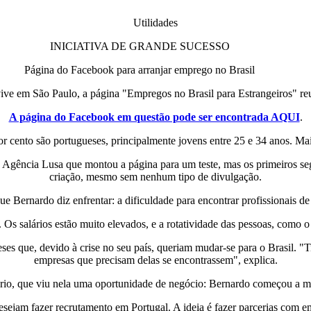
Utilidades
INICIATIVA DE GRANDE SUCESSO
Página do Facebook para arranjar emprego no Brasil
ve em São Paulo, a página "Empregos no Brasil para Estrangeiros" re
A página do Facebook em questão pode ser encontrada AQUI
.
 cento são portugueses, principalmente jovens entre 25 e 34 anos. Mai
à Agência Lusa que montou a página para um teste, mas os primeiros s
criação, mesmo sem nenhum tipo de divulgação.
e Bernardo diz enfrentar: a dificuldade para encontrar profissionais d
il. Os salários estão muito elevados, e a rotatividade das pessoas, com
 que, devido à crise no seu país, queriam mudar-se para o Brasil. "Tiv
empresas que precisam delas se encontrassem", explica.
rio, que viu nela uma oportunidade de negócio: Bernardo começou a m
esejam fazer recrutamento em Portugal. A ideia é fazer parcerias com em