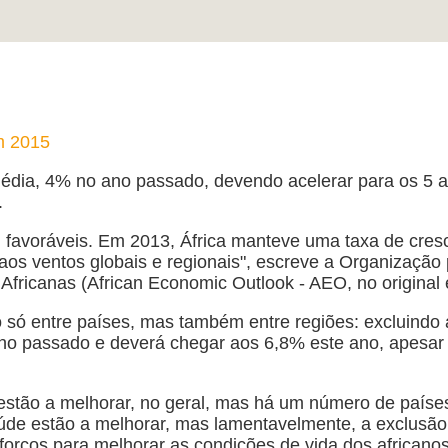
em 2015
édia, 4% no ano passado, devendo acelerar para os 5 a
.
m favoráveis. Em 2013, África manteve uma taxa de cr
te aos ventos globais e regionais", escreve a Organiza
fricanas (African Economic Outlook - AEO, no original 
 só entre países, mas também entre regiões: excluindo a
ano passado e deverá chegar aos 6,8% este ano, apesar 
stão a melhorar, no geral, mas há um número de paíse
de estão a melhorar, mas lamentavelmente, a exclusão 
orços para melhorar as condições de vida dos africanos