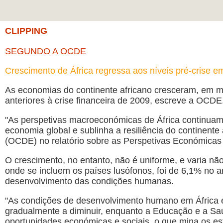
CLIPPING
SEGUNDO A OCDE
Crescimento de África regressa aos níveis pré-crise 
As economias do continente africano cresceram, em m
anteriores à crise financeira de 2009, escreve a OCDE
"As perspetivas macroeconómicas de África continua
economia global e sublinha a resiliência do continen
(OCDE) no relatório sobre as Perspetivas Económicas A
O crescimento, no entanto, não é uniforme, e varia não
onde se incluem os países lusófonos, foi de 6,1% no 
desenvolvimento das condições humanas.
"As condições de desenvolvimento humano em África e
gradualmente a diminuir, enquanto a Educação e a Saú
oportunidades económicas e sociais, o que mina os esf