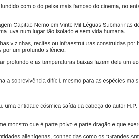
fundido com o do peixe mais famoso do cinema, no entan
em Capitão Nemo em Vinte Mil Léguas Submarinas de J
a luva num lugar tão isolado e sem vida humana.
s vizinhas, recifes ou infraestruturas construídas por 
 por um profundo silêncio.
r profundo e as temperaturas baixas fazem dele um eco
na a sobrevivência difícil, mesmo para as espécies mais 
hu, uma entidade cósmica saída da cabeça do autor H.P.
me monstro que é parte polvo e parte dragão e que exer
 entidades alienígenas, conhecidas como os “Grandes An