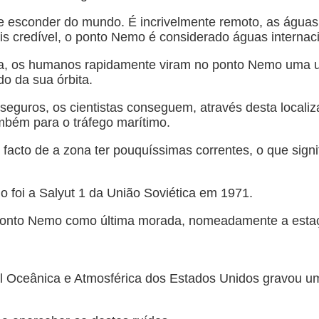
 se esconder do mundo. É incrivelmente remoto, as águas
ais credível, o ponto Nemo é considerado águas internac
a, os humanos rapidamente viram no ponto Nemo uma utilid
do da sua órbita.
guros, os cientistas conseguem, através desta localiza
bém para o tráfego marítimo.
 o facto de a zona ter pouquíssimas correntes, o que sign
o foi a Salyut 1 da União Soviética em 1971.
ponto Nemo como última morada, nomeadamente a estação
l Oceânica e Atmosférica dos Estados Unidos gravou u