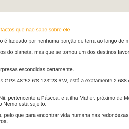
 factos que não sabe sobre ele
o é ladeado por nenhuma porção de terra ao longo de mi
 do planeta, mas que se tornou um dos destinos favorito
surpresas escondidas certamente.
s GPS 48°52.6′S 123°23.6′W, está a exatamente 2.688 q
tu Nii, pertencente a Páscoa, e a ilha Maher, próximo de
o Nemo está sujeito.
s, pelo que para encontrar vida humana nas redondezas t
ros.