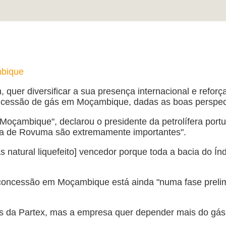
mbique
 quer diversificar a sua presença internacional e refor
cessão de gás em Moçambique, dadas as boas perspecti
çambique", declarou o presidente da petrolífera portug
cia de Rovuma são extremamente importantes".
 natural liquefeito] vencedor porque toda a bacia do Índ
concessão em Moçambique está ainda "numa fase prelimin
as da Partex, mas a empresa quer depender mais do gás