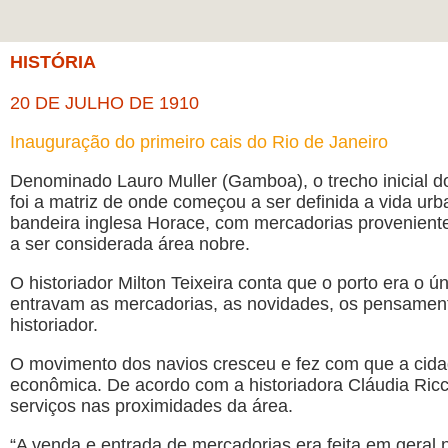
HISTÓRIA
20 DE JULHO DE 1910
Inauguração do primeiro cais do Rio de Janeiro
Denominado Lauro Muller (Gamboa), o trecho inicial d
foi a matriz de onde começou a ser definida a vida urb
bandeira inglesa Horace, com mercadorias proveniente
a ser considerada área nobre.
O historiador Milton Teixeira conta que o porto era o 
entravam as mercadorias, as novidades, os pensamento
historiador.
O movimento dos navios cresceu e fez com que a cidad
econômica. De acordo com a historiadora Cláudia Ricc
serviços nas proximidades da área.
“A venda e entrada de mercadorias era feita em geral 