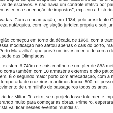
sive de escravos. E não havia um controle efetivo por pa
emas com a sonegação de impostos”, explicou a historia
privadas. Com a encampação, em 1934, pelo presidente G
za autárquica, com legislação jurídica própria e sob jur
região começou em torno da década de 1960, com a tran
ra, essa modificação não afetou apenas o cais do porto,
rto Maravilha”, que prevê um investimento de cerca de u
á sede das Olimpíadas.
, existem 6.740m de cais contínuo e um píer de 883 met
to conta também com 10 armazéns externos e oito pátio
m. É o segundo maior porto com arrecadação, com a m
temporada de cruzeiros marítimos trouxe 500 mil pessoa
vimento de um milhão de passageiros todos os anos.
oriador Milton Teixeira, se o projeto fosse totalmente im
erando muito para começar as obras. Primeiro, esperara
rista vai ficar nesses eventos mundiais”.