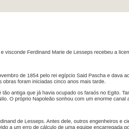
 e visconde Ferdinand Marie de Lesseps recebeu a lice
novembro de 1854 pelo rei egípcio Said Pascha e dava a
 obras foram iniciadas cinco anos mais tarde.
 é tão antiga que já havia ocupado os faraós no Egito. 
do Nilo. O próprio Napoleão sonhou com um enorme canal
erdinand de Lesseps. Antes dele, outros engenheiros e 
vido a um erro de cálculo de uma equipe encarregada 