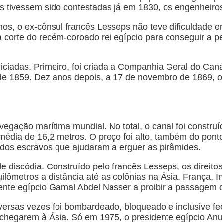
s tivessem sido contestadas já em 1830, os engenheiro
, o ex-cônsul francês Lesseps não teve dificuldade em
a corte do recém-coroado rei egípcio para conseguir a 
ciadas. Primeiro, foi criada a Companhia Geral do Can
ril de 1859. Dez anos depois, a 17 de novembro de 1869
navegação marítima mundial. No total, o canal foi const
édia de 16,2 metros. O preço foi alto, também do pont
 dos escravos que ajudaram a erguer as pirâmides.
 discódia. Construído pelo francês Lesseps, os direit
lômetros a distância até as colônias na Ásia. França, I
dente egípcio Gamal Abdel Nasser a proibir a passagem d
iversas vezes foi bombardeado, bloqueado e inclusive f
 chegarem à Ásia. Só em 1975, o presidente egípcio An