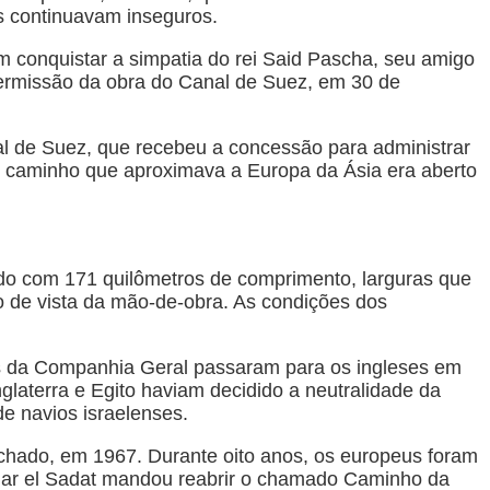
s continuavam inseguros.
 conquistar a simpatia do rei Said Pascha, seu amigo
permissão da obra do Canal de Suez, em 30 de
al de Suez, que recebeu a concessão para administrar
, o caminho que aproximava a Europa da Ásia era aberto
ruído com 171 quilômetros de comprimento, larguras que
o de vista da mão-de-obra. As condições dos
os da Companhia Geral passaram para os ingleses em
nglaterra e Egito haviam decidido a neutralidade da
e navios israelenses.
echado, em 1967. Durante oito anos, os europeus foram
uar el Sadat mandou reabrir o chamado Caminho da