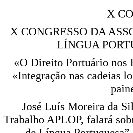
X C
X CONGRESSO DA ASS
LÍNGUA PORT
«O Direito Portuário nos 
«Integração nas cadeias lo
painé
José Luís Moreira da S
Trabalho APLOP, falará sobr
de Língua Portuguesa”,