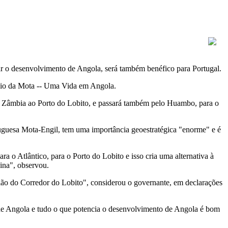
ar o desenvolvimento de Angola, será também benéfico para Portugal.
nio da Mota -- Uma Vida em Angola.
e a Zâmbia ao Porto do Lobito, e passará também pelo Huambo, para o
tuguesa Mota-Engil, tem uma importância geoestratégica "enorme" e é
 o Atlântico, para o Porto do Lobito e isso cria uma alternativa à
hina", observou.
ião do Corredor do Lobito", considerou o governante, em declarações
 de Angola e tudo o que potencia o desenvolvimento de Angola é bom