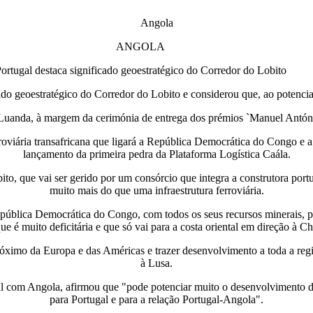
Angola
ANGOLA
ortugal destaca significado geoestratégico do Corredor do Lobito
ado geoestratégico do Corredor do Lobito e considerou que, ao potenci
uanda, à margem da cerimónia de entrega dos prémios `Manuel Antó
ferroviária transafricana que ligará a República Democrática do Congo 
lançamento da primeira pedra da Plataforma Logística Caála.
to, que vai ser gerido por um consórcio que integra a construtora por
muito mais do que uma infraestrutura ferroviária.
pública Democrática do Congo, com todos os seus recursos minerais, para
que é muito deficitária e que só vai para a costa oriental em direção à C
óximo da Europa e das Américas e trazer desenvolvimento a toda a reg
à Lusa.
ugal com Angola, afirmou que "pode potenciar muito o desenvolvimento
para Portugal e para a relação Portugal-Angola".