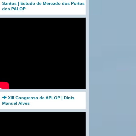
Santos | Estudo de Mercado dos Portos
dos PALOP
XIII Congresso da APLOP | Dinis
Manuel Alves