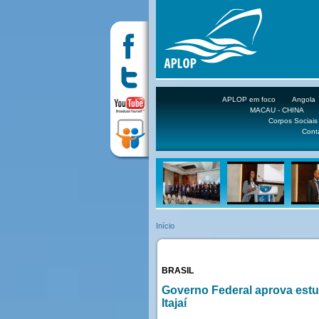
APLOP em foco
Angola
MACAU - CHINA
Corpos Sociais
Cont
Início
BRASIL
Governo Federal aprova estud
Itajaí