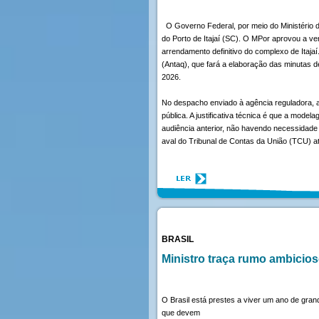
O Governo Federal, por meio do Ministério de
do Porto de Itajaí (SC). O MPor aprovou a ve
arrendamento definitivo do complexo de Itaj
(Antaq), que fará a elaboração das minutas de 
2026.
No despacho enviado à agência reguladora, a 
pública. A justificativa técnica é que a mode
audiência anterior, não havendo necessidade d
aval do Tribunal de Contas da União (TCU) at
BRASIL
Ministro traça rumo ambicios
O Brasil está prestes a viver um ano de gran
que devem