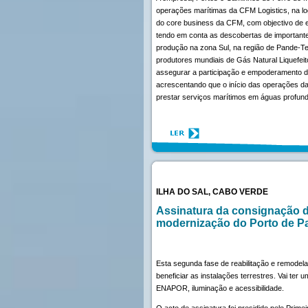
operações marítimas da CFM Logistics, na l
do core business da CFM, com objectivo de e
tendo em conta as descobertas de importante
produção na zona Sul, na região de Pande-T
produtores mundiais de Gás Natural Liquefei
assegurar a participação e empoderamento da
acrescentando que o início das operações 
prestar serviços marítimos em águas profunda
ILHA DO SAL, CABO VERDE
Assinatura da consignação d
modernização do Porto de P
Esta segunda fase de reabilitação e remodela
beneficiar as instalações terrestres. Vai ter 
ENAPOR, iluminação e acessibilidade.
O acto de assinatura foi presidido pelo Primeir