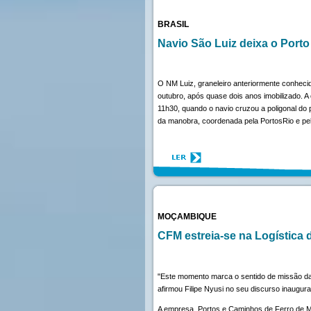
BRASIL
Navio São Luiz deixa o Porto
O NM Luiz, graneleiro anteriormente conheci
outubro, após quase dois anos imobilizado. A
11h30, quando o navio cruzou a poligonal do
da manobra, coordenada pela PortosRio e pe
MOÇAMBIQUE
CFM estreia-se na Logística 
"Este momento marca o sentido de missão da
afirmou Filipe Nyusi no seu discurso inaugura
A empresa, Portos e Caminhos de Ferro de M