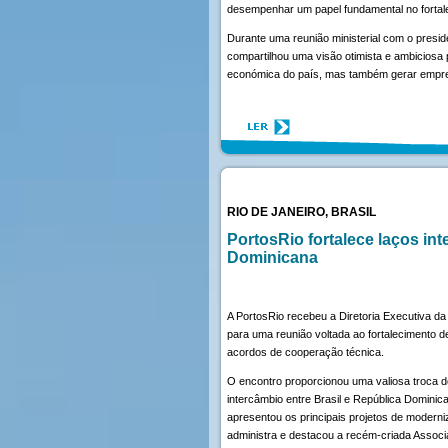
desempenhar um papel fundamental no fortal
Durante uma reunião ministerial com o presiden
compartilhou uma visão otimista e ambiciosa
económica do país, mas também gerar empregos
RIO DE JANEIRO, BRASIL
PortosRio fortalece laços in
Dominicana
A PortosRio recebeu a Diretoria Executiva d
para uma reunião voltada ao fortalecimento de
acordos de cooperação técnica.
O encontro proporcionou uma valiosa troca d
intercâmbio entre Brasil e República Dominica
apresentou os principais projetos de moderni
administra e destacou a recém-criada Associ