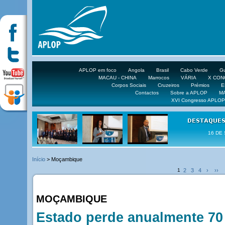
APLOP em foco
Angola
Brasil
Cabo Verde
Gu
MACAU - CHINA
Marrocos
VÁRIA
X CO
Corpos Sociais
Cruzeiros
Prémios
E
Contactos
Sobre a APLOP
M
XVI Congresso APLOP
16 DE 
Início
> Moçambique
1
2
3
4
›
››
MOÇAMBIQUE
Estado perde anualmente 70