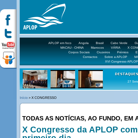
APLOP em foco
Angola
Brasil
Cabo Verde
Gu
MACAU - CHINA
Marrocos
VÁRIA
X CO
Corpos Sociais
Cruzeiros
Prémios
E
Contactos
Sobre a APLOP
M
XVI Congresso APLOP
16 DE 
Início
> X CONGRESSO
TODAS AS NOTÍCIAS, AO FUNDO, EM
X Congresso da APLOP com 
primeiro dia