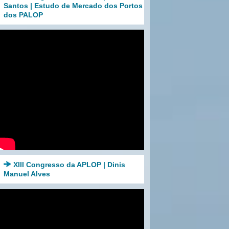
Santos | Estudo de Mercado dos Portos
dos PALOP
XIII Congresso da APLOP | Dinis
Manuel Alves