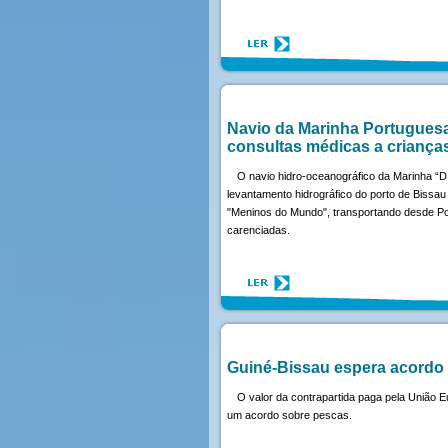
Navio da Marinha Portuguesa
consultas médicas a criança
O navio hidro-oceanográfico da Marinha “D.
levantamento hidrográfico do porto de Biss
"Meninos do Mundo", transportando desde Port
carenciadas.
Guiné-Bissau espera acordo
O valor da contrapartida paga pela União E
um acordo sobre pescas.