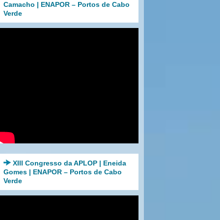
Camacho | ENAPOR – Portos de Cabo
Verde
XIII Congresso da APLOP | Eneida
Gomes | ENAPOR – Portos de Cabo
Verde