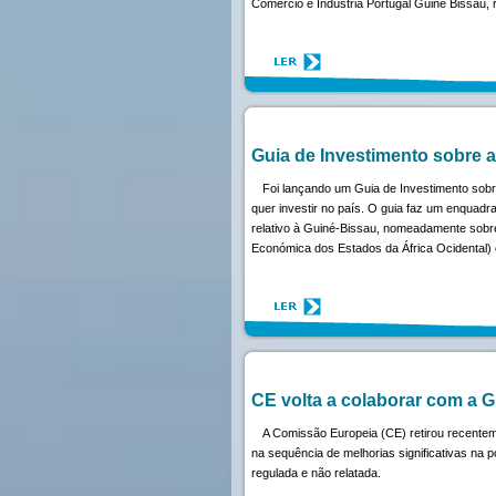
Comércio e Indústria Portugal Guiné Bissau, r
Guia de Investimento sobre 
Foi lançando um Guia de Investimento sob
quer investir no país. O guia faz um enquadr
relativo à Guiné-Bissau, nomeadamente sobr
Económica dos Estados da África Ocidental)
CE volta a colaborar com a G
A Comissão Europeia (CE) retirou recentem
na sequência de melhorias significativas na 
regulada e não relatada.