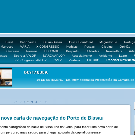
Brasil
Cabo Verde
Guiné-Bissau
Guiné Equatorial
Moçambique
Portuga
Marrocos
VÁRIA
X CONGRESSO
Notícias
Pescas
Clipping
Opinião
Cruzeiros
Prémios
EDUCARE
Desporto
Utilidades
Newsletters
Arte
actos
Sobre a APLOP
MARCA APLOP
Associativismo
Ambiente
Lazer
Receber Newslett
XVI Congresso APLOP
CPLP
Pirataria
FUTURO
16 DE SETEMBRO - Dia Internacional da Preservação da Camada de
‹‹
‹
1
2
3
4
›
››
r nova carta de navegação do Porto de Bissau
ento hidrográfico da bacia de Bissau no rio Geba, para fazer uma nova carta de
um percurso mais seguro para chegar ao porto da capital guineense.