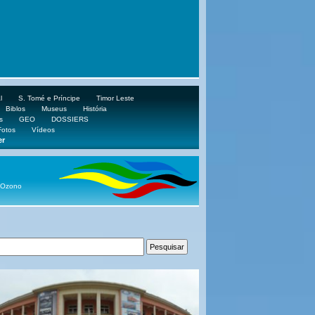
l
S. Tomé e Príncipe
Timor Leste
Biblos
Museus
História
s
GEO
DOSSIERS
Fotos
Vídeos
er
 Ozono