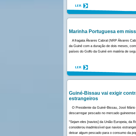
Marinha Portuguesa em miss
A fragata Álvares Cabral (NRP Álvares Cab
da Guiné com a duração de dois meses, como 
países do Golfo da Guiné em matéria de segur
Guiné-Bissau vai exigir contr
estrangeiros
O Presidente da Guiné-Bissau, José Mário 
descarregar pescado no mercado guineense o
"Sejam eles [navios] da União Europeia, da R
considerou inadmissível que navios estrangei
deixar algum pescado para o consumo da po