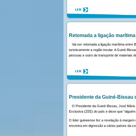
Retomada a ligação marítima 
Vai ser retomada a ligação marítima entre 
turisticamente a região insular. A Guiné-Bis
pessoas e outro de transporte de materiais d
Presidente da Guiné-Bissau 
O Presidente da Guiné-Bissau, José Mário 
Exclusiva (ZEE) do país e disse que "alguém 
O líder guineense fez a revelação à margem 
encontra em digressão a vários países da cos