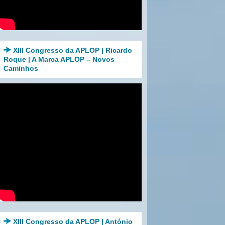
XIII Congresso da APLOP | Ricardo
Roque | A Marca APLOP – Novos
Caminhos
XIII Congresso da APLOP | António