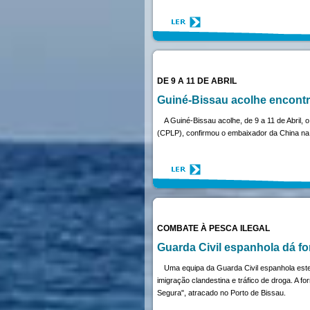
DE 9 A 11 DE ABRIL
Guiné-Bissau acolhe encontr
A Guiné-Bissau acolhe, de 9 a 11 de Abril
(CPLP), confirmou o embaixador da China na 
COMBATE À PESCA ILEGAL
Guarda Civil espanhola dá f
Uma equipa da Guarda Civil espanhola est
imigração clandestina e tráfico de droga. A f
Segura", atracado no Porto de Bissau.