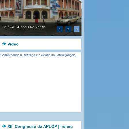
VII CONGRESSO DA APLOP
1
2
3
Vídeo
Sobrevoando a Restinga e a cidade do Lobito (Angola)
XIII Congresso da APLOP | Ireneu