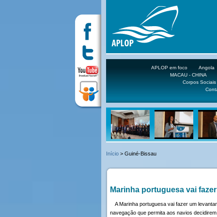
APLOP em foco
Angola
MACAU - CHINA
Corpos Sociais
Cont
Início
> Guiné-Bissau
Marinha portuguesa vai faze
A Marinha portuguesa vai fazer um levantam
navegação que permita aos navios decidirem 