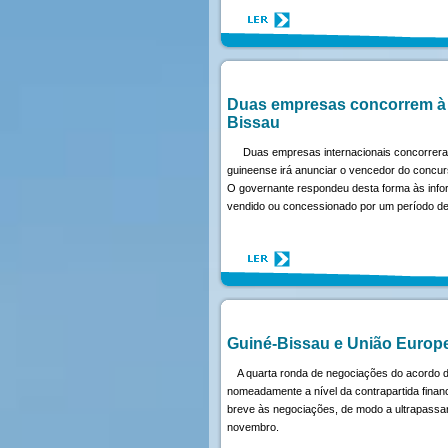
Duas empresas concorrem à c
Bissau
Duas empresas internacionais concorreram
guineense irá anunciar o vencedor do concurs
O governante respondeu desta forma às inform
vendido ou concessionado por um período de
Guiné-Bissau e União Europ
A quarta ronda de negociações do acordo d
nomeadamente a nível da contrapartida finan
breve às negociações, de modo a ultrapassar
novembro.