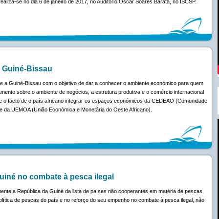
ealiza-se no dia 6 de janeiro de 2017, no Auditório Óscar Soares Barata, no ISCSP.
a Guiné-Bissau
re a Guiné-Bissau com o objetivo de dar a conhecer o ambiente económico para quem
amento sobre o ambiente de negócios, a estrutura produtiva e o comércio internacional
e o facto de o país africano integrar os espaços económicos da CEDEAO (Comunidade
 e da UEMOA (União Económica e Monetária do Oeste Africano).
uiné no combate à pesca ilegal
ente a República da Guiné da lista de países não cooperantes em matéria de pescas,
política de pescas do país e no reforço do seu empenho no combate à pesca ilegal, não