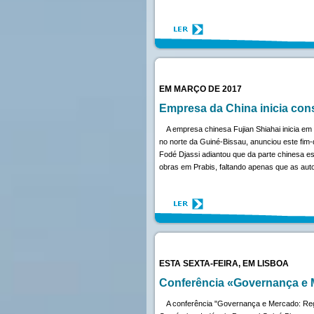
EM MARÇO DE 2017
Empresa da China inicia con
A empresa chinesa Fujian Shiahai inicia em
no norte da Guiné-Bissau, anunciou este fim
Fodé Djassi adiantou que da parte chinesa e
obras em Prabis, faltando apenas que as au
ESTA SEXTA-FEIRA, EM LISBOA
Conferência «Governança e
A conferência "Governança e Mercado: Reg