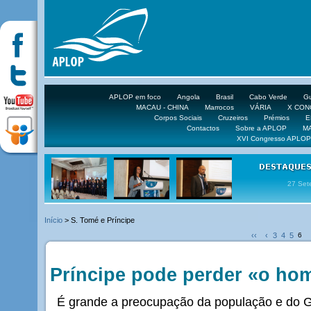
APLOP em foco
Angola
Brasil
Cabo Verde
Gu
MACAU - CHINA
Marrocos
VÁRIA
X CO
Corpos Sociais
Cruzeiros
Prémios
E
Contactos
Sobre a APLOP
M
XVI Congresso APLOP
16 DE 
Início
> S. Tomé e Príncipe
‹‹
‹
3
4
5
6
Príncipe pode perder «o ho
É grande a preocupação da população e do G