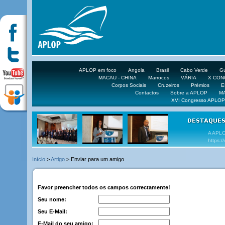
APLOP em foco
Angola
Brasil
Cabo Verde
Gu
MACAU - CHINA
Marrocos
VÁRIA
X CO
Corpos Sociais
Cruzeiros
Prémios
E
Contactos
Sobre a APLOP
M
XVI Congresso APLOP
VEJA 
Início
>
Artigo
> Enviar para um amigo
Favor preencher todos os campos correctamente!
Seu nome:
Seu E-Mail:
E-Mail do seu amigo: