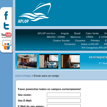
APLOP em foco
Angola
Brasil
Cabo Verde
Gu
MACAU - CHINA
Marrocos
VÁRIA
X CO
Corpos Sociais
Cruzeiros
Prémios
E
Contactos
Sobre a APLOP
M
XVI Congresso APLOP
16 DE 
Início
>
Artigo
> Enviar para um amigo
Favor preencher todos os campos correctamente!
Seu nome:
Seu E-Mail:
E-Mail do seu amigo: