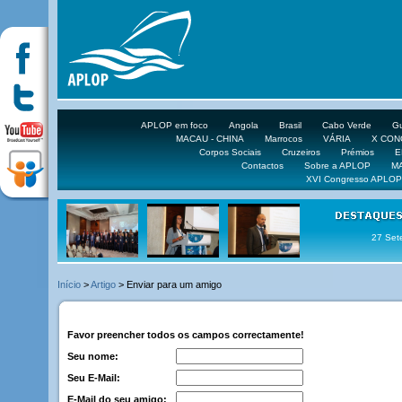
APLOP em foco
Angola
Brasil
Cabo Verde
Gu
MACAU - CHINA
Marrocos
VÁRIA
X CO
Corpos Sociais
Cruzeiros
Prémios
E
Contactos
Sobre a APLOP
M
XVI Congresso APLOP
27 Set
Início
>
Artigo
> Enviar para um amigo
Favor preencher todos os campos correctamente!
Seu nome:
Seu E-Mail:
E-Mail do seu amigo: