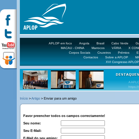
APLOP em foco
Angola
Brasil
Cabo Verde
Gu
MACAU - CHINA
Marrocos
VÁRIA
X CO
Corpos Sociais
Cruzeiros
Prémios
E
Contactos
Sobre a APLOP
M
XVI Congresso APLOP
VEJA 
Início
>
Artigo
> Enviar para um amigo
Favor preencher todos os campos correctamente!
Seu nome:
Seu E-Mail:
E-Mail do seu amigo: