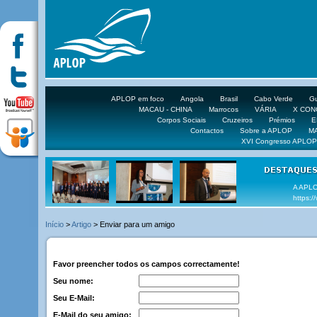
APLOP em foco
Angola
Brasil
Cabo Verde
Gu
MACAU - CHINA
Marrocos
VÁRIA
X CO
Corpos Sociais
Cruzeiros
Prémios
E
Contactos
Sobre a APLOP
M
XVI Congresso APLOP
A APLO
https:
Início
>
Artigo
> Enviar para um amigo
Favor preencher todos os campos correctamente!
Seu nome:
Seu E-Mail:
E-Mail do seu amigo: