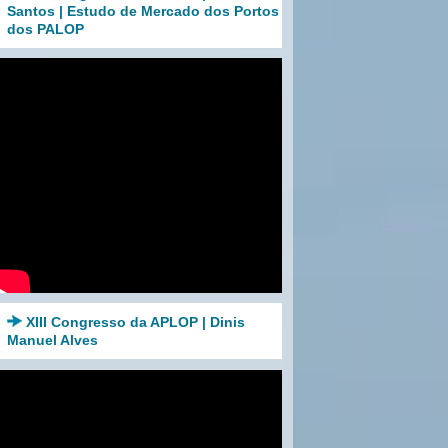
Santos | Estudo de Mercado dos Portos
dos PALOP
XIII Congresso da APLOP | Dinis
Manuel Alves