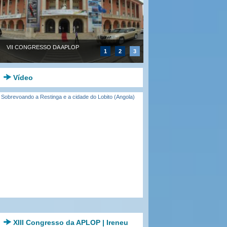
VII CONGRESSO DA APLOP
1
2
3
Vídeo
Sobrevoando a Restinga e a cidade do Lobito (Angola)
XIII Congresso da APLOP | Ireneu