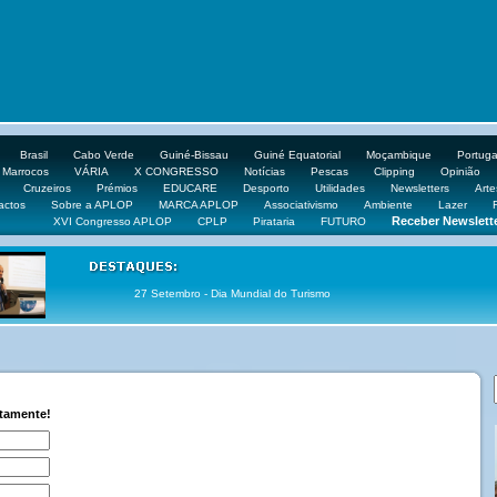
Brasil
Cabo Verde
Guiné-Bissau
Guiné Equatorial
Moçambique
Portuga
Marrocos
VÁRIA
X CONGRESSO
Notícias
Pescas
Clipping
Opinião
Cruzeiros
Prémios
EDUCARE
Desporto
Utilidades
Newsletters
Arte
actos
Sobre a APLOP
MARCA APLOP
Associativismo
Ambiente
Lazer
Receber Newslett
XVI Congresso APLOP
CPLP
Pirataria
FUTURO
27 Setembro - Dia Mundial do Turismo
ctamente!