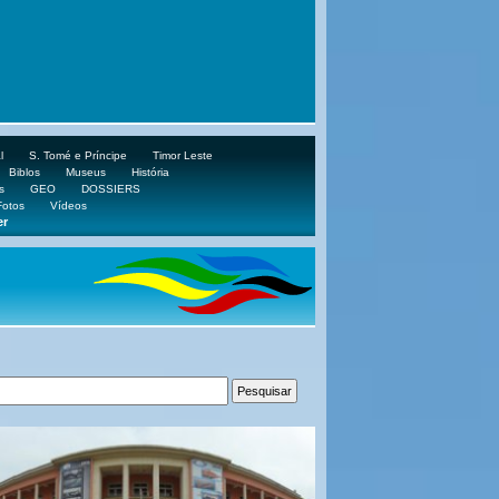
l
S. Tomé e Príncipe
Timor Leste
Biblos
Museus
História
s
GEO
DOSSIERS
Fotos
Vídeos
er