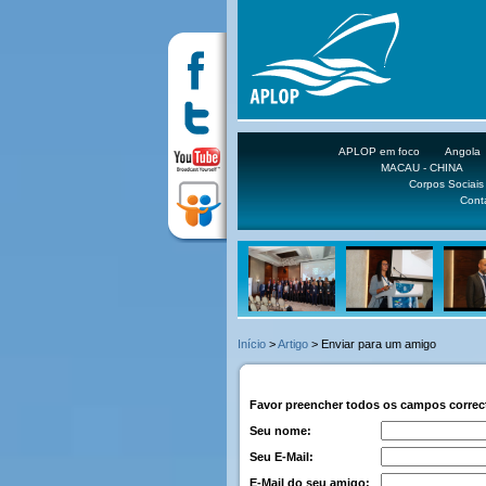
APLOP em foco
Angola
MACAU - CHINA
Corpos Sociais
Cont
Início
>
Artigo
> Enviar para um amigo
Favor preencher todos os campos corre
Seu nome:
Seu E-Mail:
E-Mail do seu amigo: