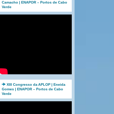
Camacho | ENAPOR – Portos de Cabo
Verde
XIII Congresso da APLOP | Eneida
Gomes | ENAPOR – Portos de Cabo
Verde