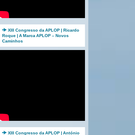
XIII Congresso da APLOP | Ricardo
Roque | A Marca APLOP – Novos
Caminhos
XIII Congresso da APLOP | António