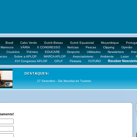
Brasil
Cabo Verde
Guiné-Bissau
Guiné Equatorial
Moçambique
Portuga
Marrocos
VÁRIA
X CONGRESSO
Notícias
Pescas
Clipping
Opinião
Cruzeiros
Prémios
EDUCARE
Desporto
Utilidades
Newsletters
Arte
actos
Sobre a APLOP
MARCA APLOP
Associativismo
Ambiente
Lazer
Receber Newslett
XVI Congresso APLOP
CPLP
Pirataria
FUTURO
27 Setembro - Dia Mundial do Turismo
ctamente!