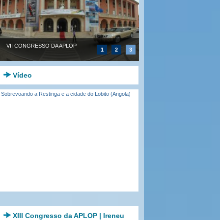
VII CONGRESSO DA APLOP
1
2
3
Vídeo
Sobrevoando a Restinga e a cidade do Lobito (Angola)
XIII Congresso da APLOP | Ireneu