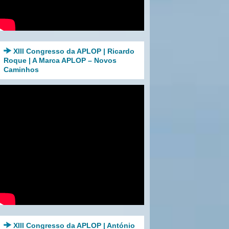
XIII Congresso da APLOP | Ricardo
Roque | A Marca APLOP – Novos
Caminhos
XIII Congresso da APLOP | António