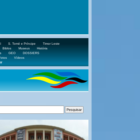
l
S. Tomé e Príncipe
Timor Leste
Biblos
Museus
História
s
GEO
DOSSIERS
Fotos
Vídeos
er