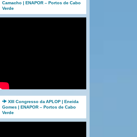
Camacho | ENAPOR – Portos de Cabo
Verde
XIII Congresso da APLOP | Eneida
Gomes | ENAPOR – Portos de Cabo
Verde