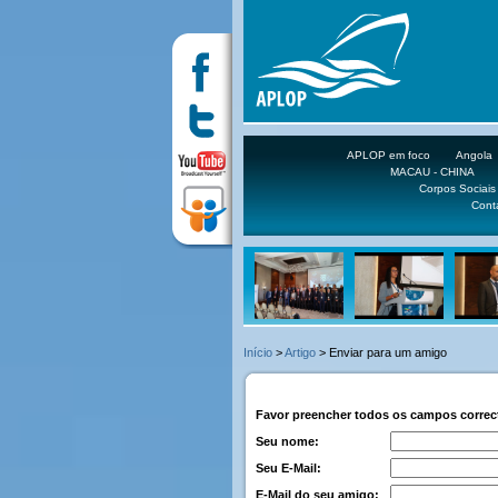
APLOP em foco
Angola
MACAU - CHINA
Corpos Sociais
Cont
Início
>
Artigo
> Enviar para um amigo
Favor preencher todos os campos corre
Seu nome:
Seu E-Mail:
E-Mail do seu amigo: