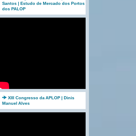
Santos | Estudo de Mercado dos Portos
dos PALOP
XIII Congresso da APLOP | Dinis
Manuel Alves