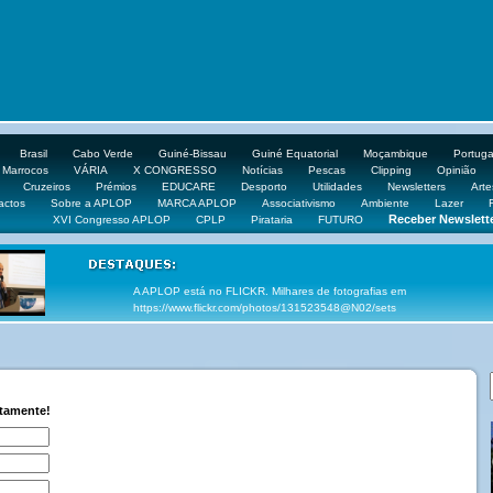
Brasil
Cabo Verde
Guiné-Bissau
Guiné Equatorial
Moçambique
Portuga
Marrocos
VÁRIA
X CONGRESSO
Notícias
Pescas
Clipping
Opinião
Cruzeiros
Prémios
EDUCARE
Desporto
Utilidades
Newsletters
Arte
actos
Sobre a APLOP
MARCA APLOP
Associativismo
Ambiente
Lazer
Receber Newslett
XVI Congresso APLOP
CPLP
Pirataria
FUTURO
VEJA OS VÍDEOS DOS CONGRESSOS DA APLOP EM http://www.yout
ctamente!