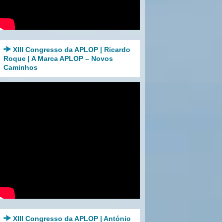
XIII Congresso da APLOP | Ricardo
Roque | A Marca APLOP – Novos
Caminhos
XIII Congresso da APLOP | António