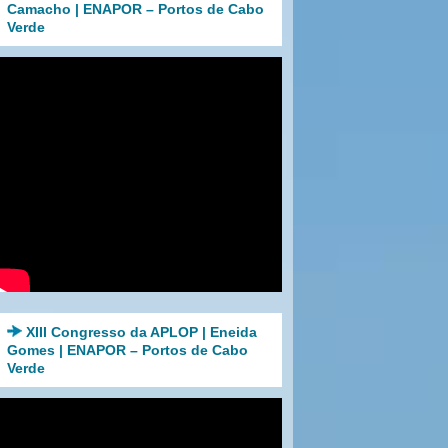
Camacho | ENAPOR – Portos de Cabo
Verde
XIII Congresso da APLOP | Eneida
Gomes | ENAPOR – Portos de Cabo
Verde