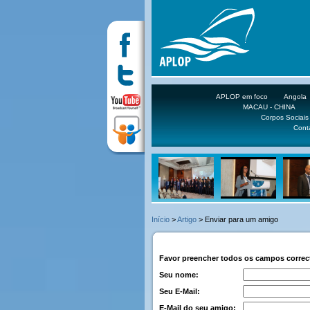
APLOP em foco
Angola
MACAU - CHINA
Corpos Sociais
Cont
Início
>
Artigo
> Enviar para um amigo
Favor preencher todos os campos corre
Seu nome:
Seu E-Mail:
E-Mail do seu amigo: