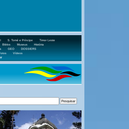
l
S. Tomé e Príncipe
Timor Leste
Biblos
Museus
História
s
GEO
DOSSIERS
Fotos
Vídeos
er
ube.com/aplop2