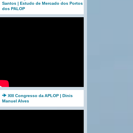
Santos | Estudo de Mercado dos Portos
dos PALOP
XIII Congresso da APLOP | Dinis
Manuel Alves