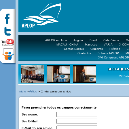
APLOP em foco
Angola
Brasil
Cabo Verde
Gu
MACAU - CHINA
Marrocos
VÁRIA
X CO
Corpos Sociais
Cruzeiros
Prémios
E
Contactos
Sobre a APLOP
M
XVI Congresso APLOP
27 Set
Início
>
Artigo
> Enviar para um amigo
Favor preencher todos os campos correctamente!
Seu nome:
Seu E-Mail:
E-Mail do seu amigo: