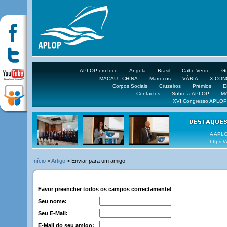
APLOP em foco
Angola
Brasil
Cabo Verde
Gu
MACAU - CHINA
Marrocos
VÁRIA
X CO
Corpos Sociais
Cruzeiros
Prémios
E
Contactos
Sobre a APLOP
M
XVI Congresso APLOP
VEJA 
Início
>
Artigo
> Enviar para um amigo
Favor preencher todos os campos correctamente!
Seu nome:
Seu E-Mail:
E-Mail do seu amigo: