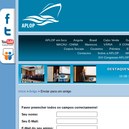
APLOP em foco
Angola
Brasil
Cabo Verde
Gu
MACAU - CHINA
Marrocos
VÁRIA
X CO
Corpos Sociais
Cruzeiros
Prémios
E
Contactos
Sobre a APLOP
M
XVI Congresso APLOP
16 DE 
Início
>
Artigo
> Enviar para um amigo
Favor preencher todos os campos correctamente!
Seu nome:
Seu E-Mail:
E-Mail do seu amigo: