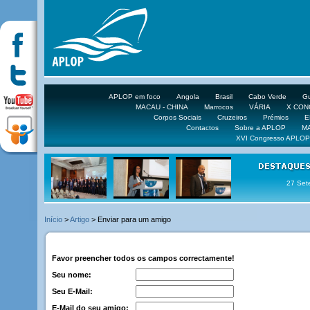
APLOP em foco
Angola
Brasil
Cabo Verde
Gu
MACAU - CHINA
Marrocos
VÁRIA
X CO
Corpos Sociais
Cruzeiros
Prémios
E
Contactos
Sobre a APLOP
M
XVI Congresso APLOP
16 DE 
Início
>
Artigo
> Enviar para um amigo
Favor preencher todos os campos correctamente!
Seu nome:
Seu E-Mail:
E-Mail do seu amigo: