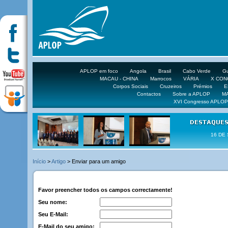
APLOP em foco
Angola
Brasil
Cabo Verde
Gu
MACAU - CHINA
Marrocos
VÁRIA
X CO
Corpos Sociais
Cruzeiros
Prémios
E
Contactos
Sobre a APLOP
M
XVI Congresso APLOP
16 DE 
Início
>
Artigo
> Enviar para um amigo
Favor preencher todos os campos correctamente!
Seu nome:
Seu E-Mail:
E-Mail do seu amigo: