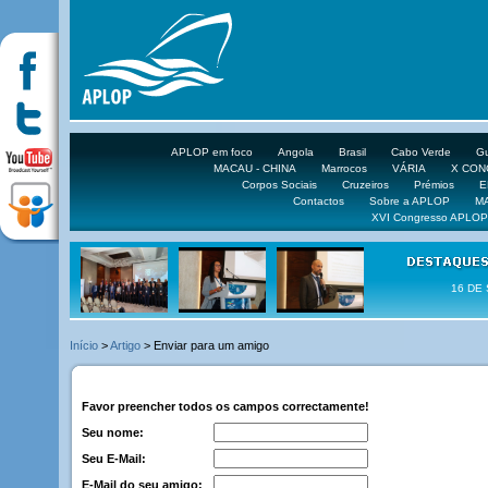
APLOP em foco
Angola
Brasil
Cabo Verde
Gu
MACAU - CHINA
Marrocos
VÁRIA
X CO
Corpos Sociais
Cruzeiros
Prémios
E
Contactos
Sobre a APLOP
M
XVI Congresso APLOP
16 DE 
Início
>
Artigo
> Enviar para um amigo
Favor preencher todos os campos correctamente!
Seu nome:
Seu E-Mail:
E-Mail do seu amigo: