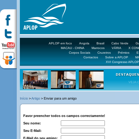
APLOP em foco
Angola
Brasil
Cabo Verde
Gu
MACAU - CHINA
Marrocos
VÁRIA
X CO
Corpos Sociais
Cruzeiros
Prémios
E
Contactos
Sobre a APLOP
M
XVI Congresso APLOP
VEJA 
Início
>
Artigo
> Enviar para um amigo
Favor preencher todos os campos correctamente!
Seu nome:
Seu E-Mail:
E-Mail do seu amigo: