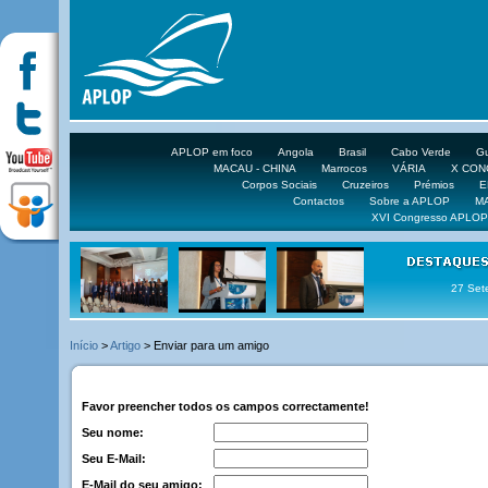
APLOP em foco
Angola
Brasil
Cabo Verde
Gu
MACAU - CHINA
Marrocos
VÁRIA
X CO
Corpos Sociais
Cruzeiros
Prémios
E
Contactos
Sobre a APLOP
M
XVI Congresso APLOP
27 Set
Início
>
Artigo
> Enviar para um amigo
Favor preencher todos os campos correctamente!
Seu nome:
Seu E-Mail:
E-Mail do seu amigo: