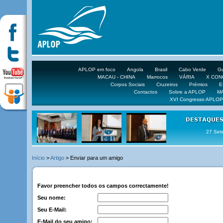
APLOP em foco
Angola
Brasil
Cabo Verde
Gu
MACAU - CHINA
Marrocos
VÁRIA
X CO
Corpos Sociais
Cruzeiros
Prémios
E
Contactos
Sobre a APLOP
M
XVI Congresso APLOP
16 DE 
Início
>
Artigo
> Enviar para um amigo
Favor preencher todos os campos correctamente!
Seu nome:
Seu E-Mail:
E-Mail do seu amigo: