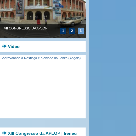
VII CONGRESSO DA APLOP
1
2
3
Vídeo
Sobrevoando a Restinga e a cidade do Lobito (Angola)
XIII Congresso da APLOP | Ireneu