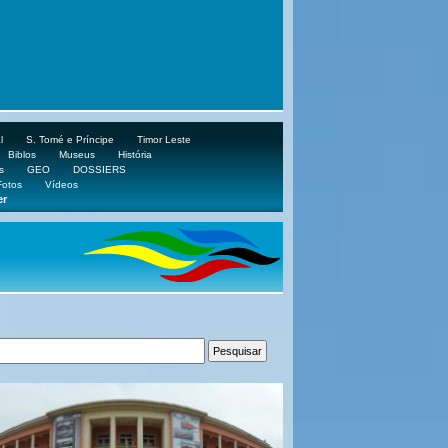
l
S. Tomé e Príncipe
Timor Leste
Biblos
Museus
História
s
GEO
DOSSIERS
Fotos
Vídeos
er