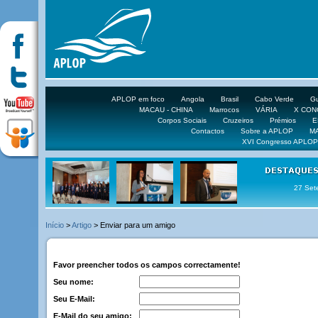
APLOP em foco
Angola
Brasil
Cabo Verde
Gu
MACAU - CHINA
Marrocos
VÁRIA
X CO
Corpos Sociais
Cruzeiros
Prémios
E
Contactos
Sobre a APLOP
M
XVI Congresso APLOP
27 Set
Início
>
Artigo
> Enviar para um amigo
Favor preencher todos os campos correctamente!
Seu nome:
Seu E-Mail:
E-Mail do seu amigo: