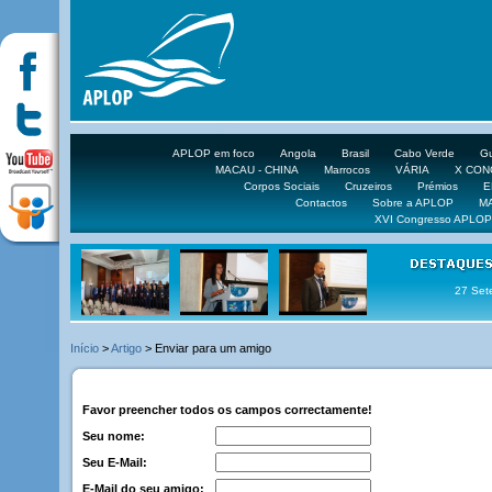
APLOP em foco
Angola
Brasil
Cabo Verde
Gu
MACAU - CHINA
Marrocos
VÁRIA
X CO
Corpos Sociais
Cruzeiros
Prémios
E
Contactos
Sobre a APLOP
M
XVI Congresso APLOP
27 Set
Início
>
Artigo
> Enviar para um amigo
Favor preencher todos os campos correctamente!
Seu nome:
Seu E-Mail:
E-Mail do seu amigo: