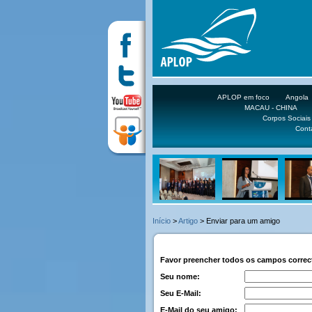
APLOP em foco
Angola
MACAU - CHINA
Corpos Sociais
Cont
Início
>
Artigo
> Enviar para um amigo
Favor preencher todos os campos corre
Seu nome:
Seu E-Mail:
E-Mail do seu amigo: