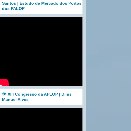
Santos | Estudo de Mercado dos Portos
dos PALOP
XIII Congresso da APLOP | Dinis
Manuel Alves