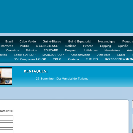
Brasil
Cabo Verde
Guiné-Bissau
Guiné Equatorial
Moçambique
Portuga
Marrocos
VÁRIA
X CONGRESSO
Notícias
Pescas
Clipping
Opinião
Cruzeiros
Prémios
EDUCARE
Desporto
Utilidades
Newsletters
Arte
actos
Sobre a APLOP
MARCA APLOP
Associativismo
Ambiente
Lazer
Receber Newslett
XVI Congresso APLOP
CPLP
Pirataria
FUTURO
27 Setembro - Dia Mundial do Turismo
ctamente!