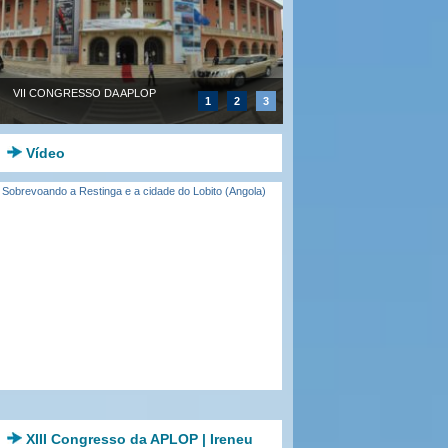
VII CONGRESSO DA APLOP
1
2
3
Vídeo
Sobrevoando a Restinga e a cidade do Lobito (Angola)
XIII Congresso da APLOP | Ireneu