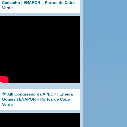
Camacho | ENAPOR – Portos de Cabo
Verde
XIII Congresso da APLOP | Eneida
Gomes | ENAPOR – Portos de Cabo
Verde