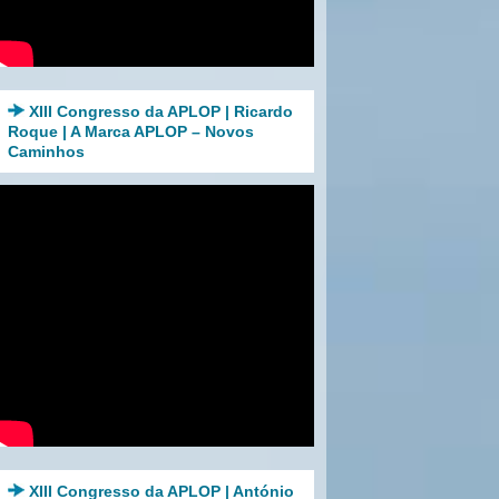
XIII Congresso da APLOP | Ricardo
Roque | A Marca APLOP – Novos
Caminhos
XIII Congresso da APLOP | António