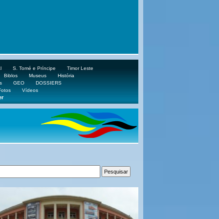
l
S. Tomé e Príncipe
Timor Leste
Biblos
Museus
História
s
GEO
DOSSIERS
Fotos
Vídeos
er