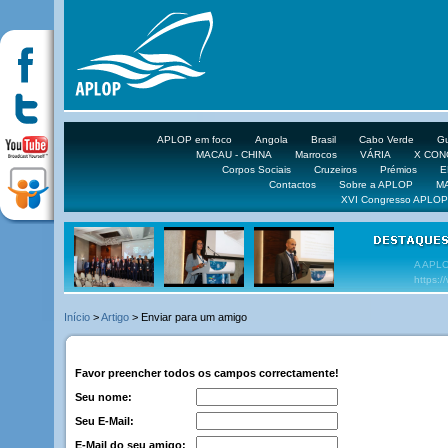
APLOP em foco
Angola
Brasil
Cabo Verde
Gu
MACAU - CHINA
Marrocos
VÁRIA
X CO
Corpos Sociais
Cruzeiros
Prémios
E
Contactos
Sobre a APLOP
M
XVI Congresso APLOP
VEJA 
Início
>
Artigo
> Enviar para um amigo
Favor preencher todos os campos correctamente!
Seu nome:
Seu E-Mail:
E-Mail do seu amigo: