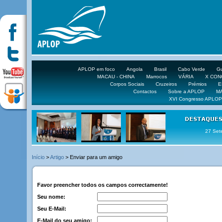
APLOP em foco
Angola
Brasil
Cabo Verde
Gu
MACAU - CHINA
Marrocos
VÁRIA
X CO
Corpos Sociais
Cruzeiros
Prémios
E
Contactos
Sobre a APLOP
M
XVI Congresso APLOP
27 Set
Início
>
Artigo
> Enviar para um amigo
Favor preencher todos os campos correctamente!
Seu nome:
Seu E-Mail:
E-Mail do seu amigo: