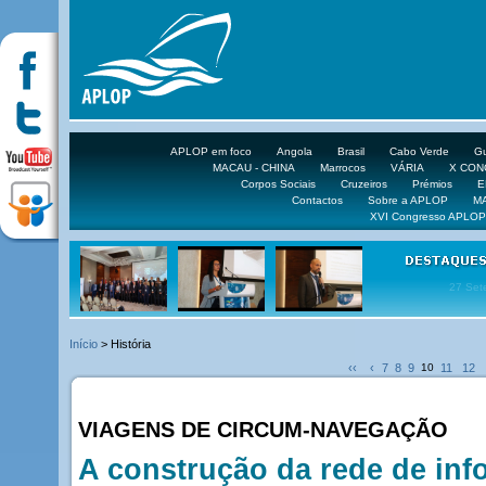
APLOP em foco
Angola
Brasil
Cabo Verde
Gu
MACAU - CHINA
Marrocos
VÁRIA
X CO
Corpos Sociais
Cruzeiros
Prémios
E
Contactos
Sobre a APLOP
M
XVI Congresso APLOP
16 DE 
Início
> História
‹‹
‹
7
8
9
10
11
12
VIAGENS DE CIRCUM-NAVEGAÇÃO
A construção da rede de in