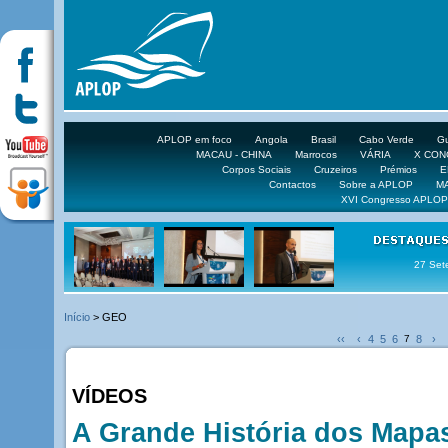
APLOP em foco
Angola
Brasil
Cabo Verde
Gu
MACAU - CHINA
Marrocos
VÁRIA
X CO
Corpos Sociais
Cruzeiros
Prémios
E
Contactos
Sobre a APLOP
M
XVI Congresso APLOP
27 Set
Início
> GEO
‹‹
‹
4
5
6
7
8
›
VÍDEOS
A Grande História dos Mapa