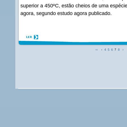
superior a 450ºC, estão cheios de uma espéc
agora, segundo estudo agora publicado.
‹‹
‹
4
5
6
7
8
›