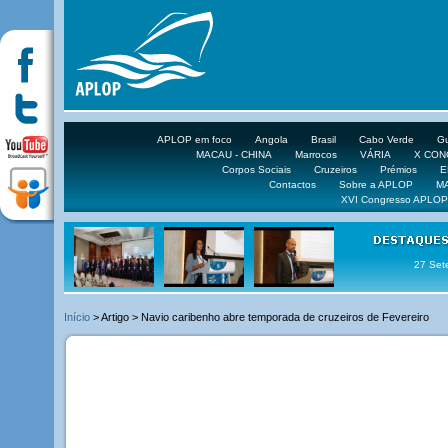
APLOP em foco
Angola
Brasil
Cabo Verde
Gu
MACAU - CHINA
Marrocos
VÁRIA
X CO
Corpos Sociais
Cruzeiros
Prémios
E
Contactos
Sobre a APLOP
M
XVI Congresso APLOP
27 Set
Início
> Artigo > Navio caribenho abre temporada de cruzeiros de Fevereiro