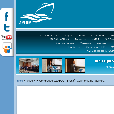
APLOP em foco
Angola
Brasil
Cabo Verde
Gu
MACAU - CHINA
Marrocos
VÁRIA
X CO
Corpos Sociais
Cruzeiros
Prémios
E
Contactos
Sobre a APLOP
M
XVI Congresso APLOP
16 DE 
Início
> Artigo > IX Congresso da APLOP | Itajaí | Cerimónia de Abertura