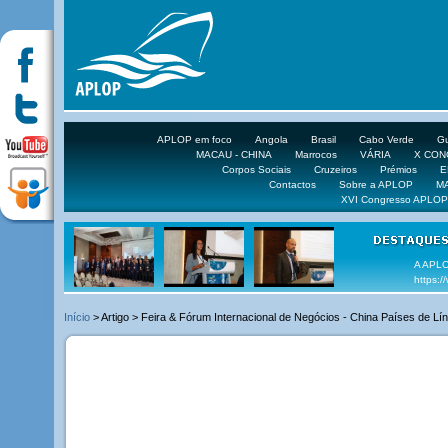
APLOP em foco
Angola
Brasil
Cabo Verde
Gu
MACAU - CHINA
Marrocos
VÁRIA
X CO
Corpos Sociais
Cruzeiros
Prémios
E
Contactos
Sobre a APLOP
M
XVI Congresso APLOP
VEJA 
Início
> Artigo > Feira & Fórum Internacional de Negócios - China Países de L