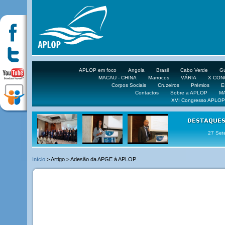
APLOP em foco
Angola
Brasil
Cabo Verde
Gu
MACAU - CHINA
Marrocos
VÁRIA
X CO
Corpos Sociais
Cruzeiros
Prémios
E
Contactos
Sobre a APLOP
M
XVI Congresso APLOP
16 DE 
Início
> Artigo > Adesão da APGE à APLOP