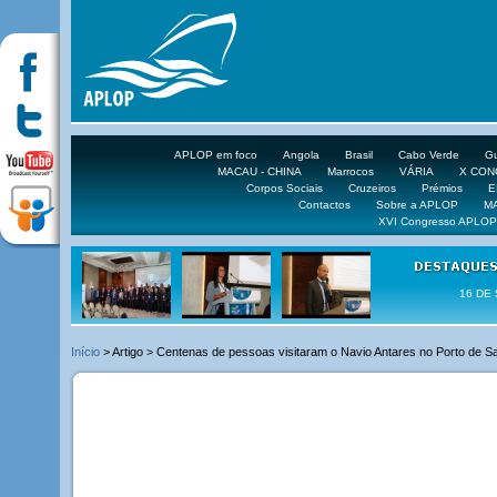
APLOP em foco
Angola
Brasil
Cabo Verde
Gu
MACAU - CHINA
Marrocos
VÁRIA
X CO
Corpos Sociais
Cruzeiros
Prémios
E
Contactos
Sobre a APLOP
M
XVI Congresso APLOP
16 DE 
Início
> Artigo > Centenas de pessoas visitaram o Navio Antares no Porto de S