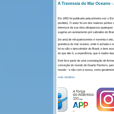
A Travessia do Mar Oceano -
Em 1892 foi publicado pela primeira vez o E
perdido). O autor foi um dos maiores peritos
interesse da sua obra ultrapassou quaisque
sugeria um avistamento pré cabralino do Brasi
[no ano] de mil quatrocentos e noventa e oit
grandeza do mar oceano, onde é achada e nav
foi ou não o descobridor do Brasil, e bem ass
do que dito é, a experiência, que é madre d
Este livro parte de uma constatação de Arma
conceção do mundo de Duarte Pacheco, para 
mundo - e não com a nossa, como geralmente 
mais detalhes