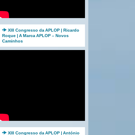
XIII Congresso da APLOP | Ricardo
Roque | A Marca APLOP – Novos
Caminhos
XIII Congresso da APLOP | António