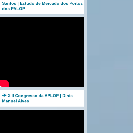
Santos | Estudo de Mercado dos Portos
dos PALOP
XIII Congresso da APLOP | Dinis
Manuel Alves