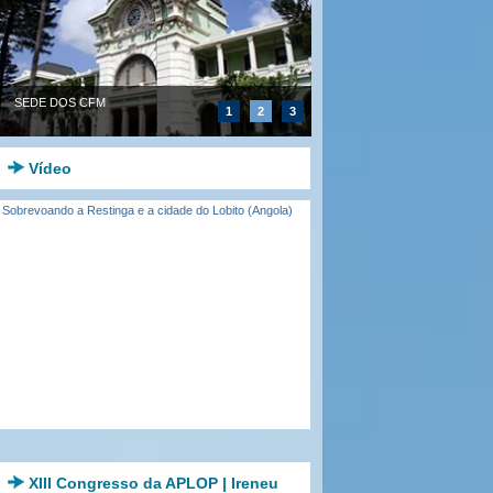
SEDE DOS CFM
1
2
3
Vídeo
Sobrevoando a Restinga e a cidade do Lobito (Angola)
XIII Congresso da APLOP | Ireneu