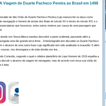
 A Viagem de Duarte Pacheco Pereira ao Brasil em 1498
smeraldo de Situ Orbis de Duarte Pacheco Pereira (cujo manuscrito se dava como
 de navegação e homem de armas dos finais do século XV e inícios do século XVI, e o
r expectativas que houvesse, entre outros motivos por causa de uma passagem que
l:
o, donde nos Vossa Alteza mandou descobrir a parte ocidental, passando além a
egada uma tão grande terra firme... A historiografia tem discutido se Duarte Pacheco
im o alcance de uma outra frase cujo significado tem sido analisado à exaustão: E além
as cousas, nos desengana e de toda dúvida nos tira…
ndo Cortesão, segundo o qual o célebre planisfério de Lopo Homem de 1519 espelha a
discutir o alcance da viagem do navegador, mas de acordo com essa sua visão do
é feito.