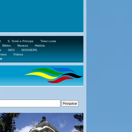
l
S. Tomé e Príncipe
Timor Leste
Biblos
Museus
História
s
GEO
DOSSIERS
Fotos
Vídeos
er
ube.com/aplop2