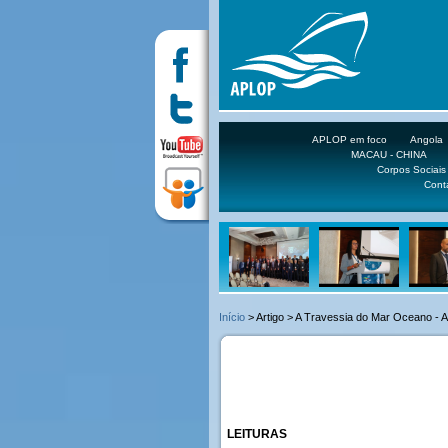
APLOP em foco
Angola
MACAU - CHINA
Corpos Sociais
Cont
Início
> Artigo > A Travessia do Mar Oceano - 
LEITURAS