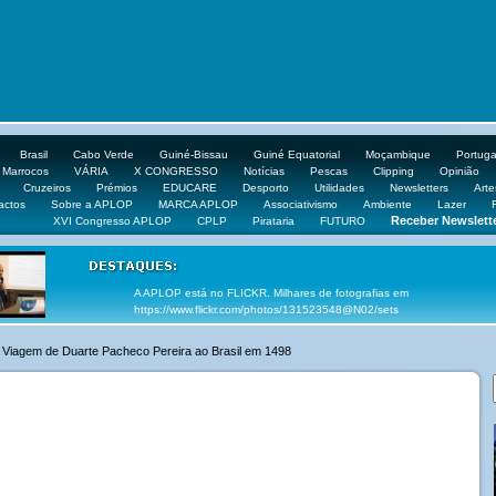
Brasil
Cabo Verde
Guiné-Bissau
Guiné Equatorial
Moçambique
Portuga
Marrocos
VÁRIA
X CONGRESSO
Notícias
Pescas
Clipping
Opinião
Cruzeiros
Prémios
EDUCARE
Desporto
Utilidades
Newsletters
Arte
actos
Sobre a APLOP
MARCA APLOP
Associativismo
Ambiente
Lazer
Receber Newslett
XVI Congresso APLOP
CPLP
Pirataria
FUTURO
VEJA OS VÍDEOS DOS CONGRESSOS DA APLOP EM http://www.yout
A Viagem de Duarte Pacheco Pereira ao Brasil em 1498