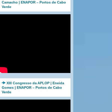
Camacho | ENAPOR – Portos de Cabo
Verde
XIII Congresso da APLOP | Eneida
Gomes | ENAPOR – Portos de Cabo
Verde