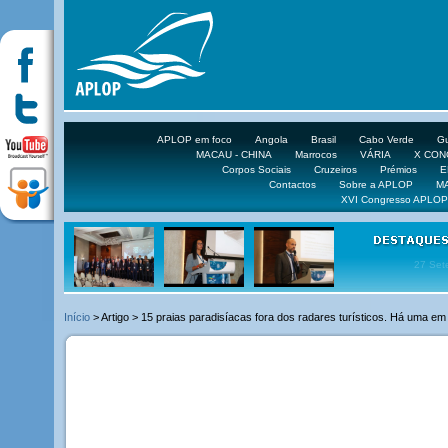
APLOP em foco
Angola
Brasil
Cabo Verde
Gu
MACAU - CHINA
Marrocos
VÁRIA
X CO
Corpos Sociais
Cruzeiros
Prémios
E
Contactos
Sobre a APLOP
M
XVI Congresso APLOP
16 DE 
Início
> Artigo > 15 praias paradisíacas fora dos radares turísticos. Há uma em 