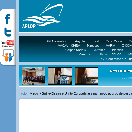
APLOP em foco
Angola
Brasil
Cabo Verde
Gu
MACAU - CHINA
Marrocos
VÁRIA
X CO
Corpos Sociais
Cruzeiros
Prémios
E
Contactos
Sobre a APLOP
M
XVI Congresso APLOP
16 DE 
Início
> Artigo > Guiné-Bissau e União Europeia assinam novo acordo de pesc