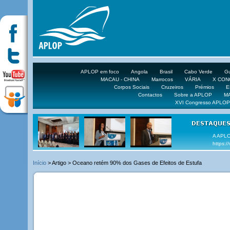
APLOP em foco
Angola
Brasil
Cabo Verde
Gu
MACAU - CHINA
Marrocos
VÁRIA
X CO
Corpos Sociais
Cruzeiros
Prémios
E
Contactos
Sobre a APLOP
M
XVI Congresso APLOP
VEJA 
Início
> Artigo > Oceano retém 90% dos Gases de Efeitos de Estufa