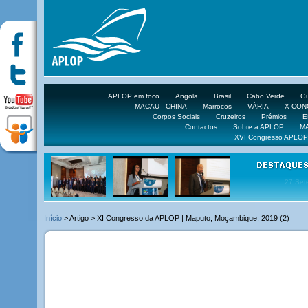
APLOP em foco
Angola
Brasil
Cabo Verde
Gu
MACAU - CHINA
Marrocos
VÁRIA
X CO
Corpos Sociais
Cruzeiros
Prémios
E
Contactos
Sobre a APLOP
M
XVI Congresso APLOP
16 DE 
Início
> Artigo > XI Congresso da APLOP | Maputo, Moçambique, 2019 (2)