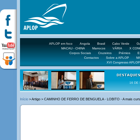
APLOP em foco
Angola
Brasil
Cabo Verde
Gu
MACAU - CHINA
Marrocos
VÁRIA
X CO
Corpos Sociais
Cruzeiros
Prémios
E
Contactos
Sobre a APLOP
M
XVI Congresso APLOP
16 DE 
Início
> Artigo > CAMINHO DE FERRO DE BENGUELA - LOBITO - A mais curta e